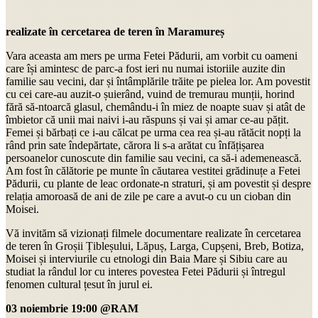
realizate în cercetarea de teren în Maramureș
Vara aceasta am mers pe urma Fetei Pădurii, am vorbit cu oameni
care își amintesc de parc-a fost ieri nu numai istoriile auzite din
familie sau vecini, dar și întâmplările trăite pe pielea lor. Am povestit
cu cei care-au auzit-o șuierând, vuind de tremurau munții, horind
fără să-ntoarcă glasul, chemându-i în miez de noapte suav și atât de
îmbietor că unii mai naivi i-au răspuns și vai și amar ce-au pățit.
Femei și bărbați ce i-au călcat pe urma cea rea și-au rătăcit nopți la
rând prin sate îndepărtate, cărora li s-a arătat cu înfățișarea
persoanelor cunoscute din familie sau vecini, ca să-i ademenească.
Am fost în călătorie pe munte în căutarea vestitei grădinuțe a Fetei
Pădurii, cu plante de leac ordonate-n straturi, și am povestit și despre
relația amoroasă de ani de zile pe care a avut-o cu un cioban din
Moisei.
Vă invităm să vizionați filmele documentare realizate în cercetarea
de teren în Groșii Țibleșului, Lăpuș, Larga, Cupșeni, Breb, Botiza,
Moisei și interviurile cu etnologi din Baia Mare și Sibiu care au
studiat la rândul lor cu interes povestea Fetei Pădurii și întregul
fenomen cultural țesut în jurul ei.
03 noiembrie 19:00 @RAM