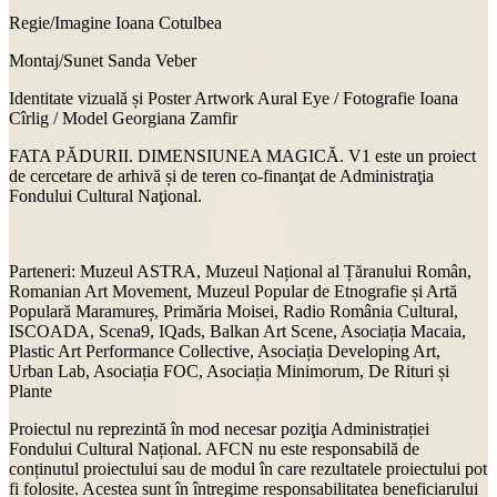
Regie/Imagine Ioana Cotulbea
Montaj/Sunet Sanda Veber
Identitate vizuală și Poster Artwork Aural Eye / Fotografie Ioana
Cîrlig / Model Georgiana Zamfir
FATA PĂDURII. DIMENSIUNEA MAGICĂ. V1 este un proiect
de cercetare de arhivă și de teren co-finanţat de Administraţia
Fondului Cultural Naţional.
Parteneri: Muzeul ASTRA, Muzeul Național al Țăranului Român,
Romanian Art Movement, Muzeul Popular de Etnografie și Artă
Populară Maramureș, Primăria Moisei, Radio România Cultural,
ISCOADA, Scena9, IQads, Balkan Art Scene, Asociația Macaia,
Plastic Art Performance Collective, Asociația Developing Art,
Urban Lab, Asociația FOC, Asociația Minimorum, De Rituri și
Plante
Proiectul nu reprezintă în mod necesar poziţia Administrației
Fondului Cultural Național. AFCN nu este responsabilă de
conținutul proiectului sau de modul în care rezultatele proiectului pot
fi folosite. Acestea sunt în întregime responsabilitatea beneficiarului