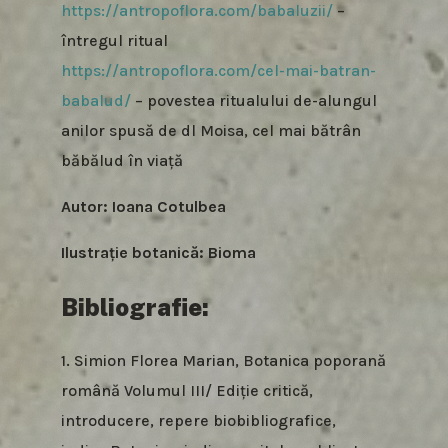
https://antropoflora.com/babaluzii/
–
întregul ritual
https://antropoflora.com/cel-mai-batran-
babalud/
– povestea ritualului de-alungul
anilor spusă de dl Moisa, cel mai bătrân
băbălud în viață
Autor: Ioana Cotulbea
Ilustrație botanică: Bioma
Bibliografie:
1. Simion Florea Marian, Botanica poporană
română Volumul III/ Ediție critică,
introducere, repere biobibliografice,