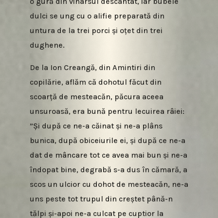
o gură din vinarsul descântat, iar bubele
dulci se ung cu o alifie preparată din
untura de la trei porci și oțet din trei
dughene.
De la Ion Creangă, din Amintiri din
copilărie, aflăm că dohotul făcut din
scoarță de mesteacăn, păcura aceea
unsuroasă, era bună pentru lecuirea râiei:
”Și după ce ne-a căinat și ne-a plâns
bunica, după obiceiurile ei, și după ce ne-a
dat de mâncare tot ce avea mai bun și ne-a
îndopat bine, degrabă s-a dus în cămară, a
scos un ulcior cu dohot de mesteacăn, ne-a
uns peste tot trupul din creștet până-n
tălpi și-apoi ne-a culcat pe cuptior la