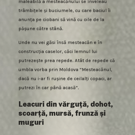
maleabilă a mesteacănului se înveleau
trâmbițele și buciumele, cu care baciul îi
anunța pe ciobani să vină cu oile de la
pășune către stână.
Unde nu vei găsi însă mesteacăn e în
construcția caselor, căci lemnul lui
putrezește prea repede. Atât de repede că
umbla vorba prin Moldova ”Mesteacănul,
dacă nu i-ar fi rușine de ceilalți copaci, ar
putrezi în car până acasă”.
Leacuri din vărguță, dohot,
scoarță, mursă, frunză și
muguri