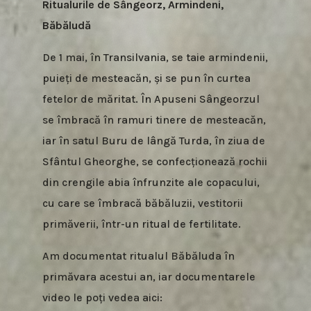
Ritualurile de Sângeorz, Armindeni,
Băbăludă
De 1 mai, în Transilvania, se taie armindenii,
puieți de mesteacăn, și se pun în curtea
fetelor de măritat. În Apuseni Sângeorzul
se îmbracă în ramuri tinere de mesteacăn,
iar în satul Buru de lângă Turda, în ziua de
Sfântul Gheorghe, se confecționează rochii
din crengile abia înfrunzite ale copacului,
cu care se îmbracă băbăluzii, vestitorii
primăverii, într-un ritual de fertilitate.
Am documentat ritualul Băbăluda în
primăvara acestui an, iar documentarele
video le poți vedea aici: