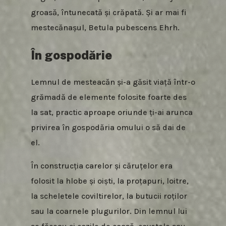
groasă, întunecată și crăpată. Și ar mai fi
mestecănașul, Betula pubescens Ehrh.
În gospodărie
Lemnul de mesteacăn și-a găsit viață într-o
grămadă de elemente folosite foarte des
la sat, practic aproape oriunde ți-ai arunca
privirea în gospodăria omului o să dai de
el.
În construcția carelor și căruțelor era
folosit la hlobe și oiști, la proțapuri, loitre,
la scheletele coviltirelor, la butucii roților
sau la coarnele plugurilor. Din lemnul lui