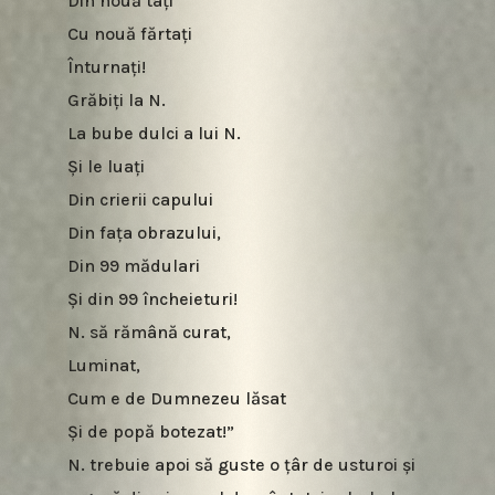
Din nouă tați
Cu nouă fărtați
Înturnați!
Grăbiți la N.
La bube dulci a lui N.
Și le luați
Din crierii capului
Din fața obrazului,
Din 99 mădulari
Și din 99 încheieturi!
N. să rămână curat,
Luminat,
Cum e de Dumnezeu lăsat
Și de popă botezat!”
N. trebuie apoi să guste o țâr de usturoi și