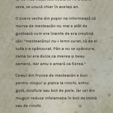
seva, se usucă chiar în același an.
O zicere veche din popor ne informează că
mursa de mesteacăn nu mai e atât de
gustoasă cum era înainte de era creștină
căci ”mesteacănul nu-i lemn curat, că de el
Iuda s-a spânzurat. Pân a nu se spânzura,
zama lui era dulce ca mierea și beau
oamenii, dar amu e amară ca fierea.”
Ceaiul din frunze de mesteacăn e bun
pentru nisipul și piatra la rinichi, entru
gută, scrofule sau boli de piele. Iar cel din
muguri reduce infalamația în boli de inimă
sau de rinichi.