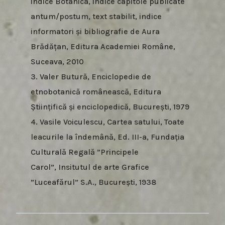
indice Botanica, indice capitole publicate
antum/postum, text stabilit, indice
informatori și bibliografie de Aura
Brădățan, Editura Academiei Române,
Suceava, 2010
3. Valer Butură, Enciclopedie de
etnobotanică românească, Editura
Științifică și enciclopedică, București, 1979
4. Vasile Voiculescu, Cartea satului, Toate
leacurile la îndemână, Ed. III-a, Fundația
Culturală Regală ”Principele
Carol”, Insitutul de arte Grafice
”Luceafărul” S.A., București, 1938