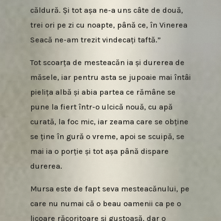
căldură. Și tot așa ne-a uns câte de două,
trei ori pe zi cu noapte, până ce, în Vinerea
Seacă ne-am trezit vindecați taftă.”
Tot scoarța de mesteacăn ia și durerea de
măsele, iar pentru asta se jupoaie mai întâi
pielița albă și abia partea ce rămâne se
pune la fiert într-o ulcică nouă, cu apă
curată, la foc mic, iar zeama care se obține
se ține în gură o vreme, apoi se scuipă, se
mai ia o porție și tot așa până dispare
durerea.
Mursa este de fapt seva mesteacănului, pe
care nu numai că o beau oamenii ca pe o
licoare răcoritoare și gustoasă, dar o