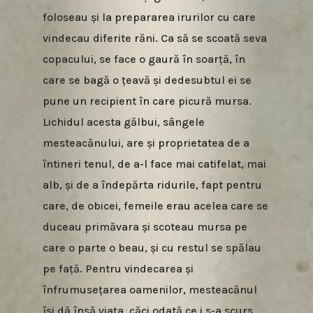
foloseau și la prepararea irurilor cu care
vindecau diferite răni. Ca să se scoată seva
copacului, se face o gaură în soarță, în
care se bagă o țeavă și dedesubtul ei se
pune un recipient în care picură mursa.
Lichidul acesta gălbui, sângele
mesteacănului, are și proprietatea de a
întineri tenul, de a-l face mai catifelat, mai
alb, și de a îndepărta ridurile, fapt pentru
care, de obicei, femeile erau acelea care se
duceau primăvara și scoteau mursa pe
care o parte o beau, și cu restul se spălau
pe față. Pentru vindecarea și
înfrumusețarea oamenilor, mesteacănul
își dă însă viața, căci odată ce i s-a scurs