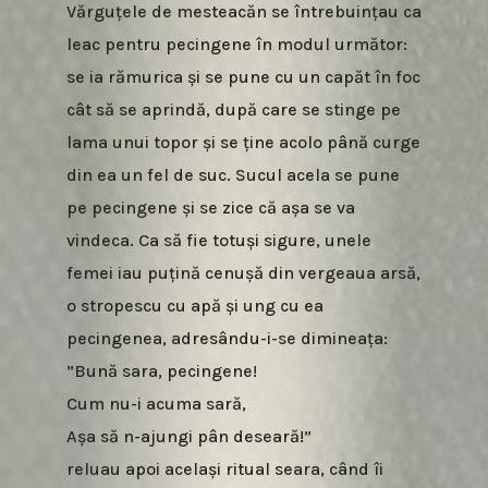
Vărguțele de mesteacăn se întrebuințau ca
leac pentru pecingene în modul următor:
se ia rămurica și se pune cu un capăt în foc
cât să se aprindă, după care se stinge pe
lama unui topor și se ține acolo până curge
din ea un fel de suc. Sucul acela se pune
pe pecingene și se zice că așa se va
vindeca. Ca să fie totuși sigure, unele
femei iau puțină cenușă din vergeaua arsă,
o stropescu cu apă și ung cu ea
pecingenea, adresându-i-se dimineața:
”Bună sara, pecingene!
Cum nu-i acuma sară,
Așa să n-ajungi pân deseară!”
reluau apoi același ritual seara, când îi