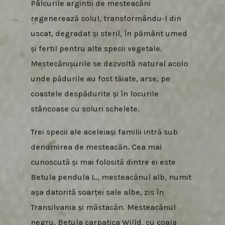
Pâlcurile argintii de mesteacăni
regenerează solul, transformându-l din
uscat, degradat și steril, în pământ umed
și fertil pentru alte specii vegetale.
Mestecănișurile se dezvoltă natural acolo
unde pădurile au fost tăiate, arse, pe
coastele despădurite și în locurile
stâncoase cu soluri schelete.
Trei specii ale aceleiași familii intră sub
denumirea de mesteacăn. Cea mai
cunoscută și mai folosită dintre ei este
Betula pendula L., mesteacănul alb, numit
așa datorită soarței sale albe, zis în
Transilvania și măstacăn. Mesteacănul
negru, Betula carpatica Willd, cu coaja