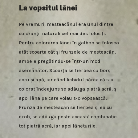
La vopsitul lânei
Pe vremuri, mesteacănul era unul dintre
coloranții naturali cel mai des folosiți.
Pentru colorarea lânei în galben se folosea
atât scoarța cât și frunzele de mesteacăn,
ambele pregătindu-se într-un mod
asemănător. Scoarța se fierbea cu borș
acru și apă, iar când lichidul părea că s-a
colorat îndeajuns se adăuga piatră acră, și
apoi lâna pe care voiau s-o vopsească.
Frunza de mesteacăn se fierbea și ea cu
drob, se adăuga peste această combinație
tot piatră acră, iar apoi lâneturile.