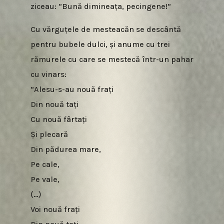
ziceau: ”Bună dimineața, pecingene!”
Cu vărguțele de mesteacăn se descântă
pentru bubele dulci, și anume cu trei
rămurele cu care se mestecă într-un pahar
cu vinars:
”Alesu-s-au nouă frați
Din nouă tați
Cu nouă fârtați
Și plecară
Din pădurea mare,
Pe cale,
Pe vale,
(…)
Voi nouă frați