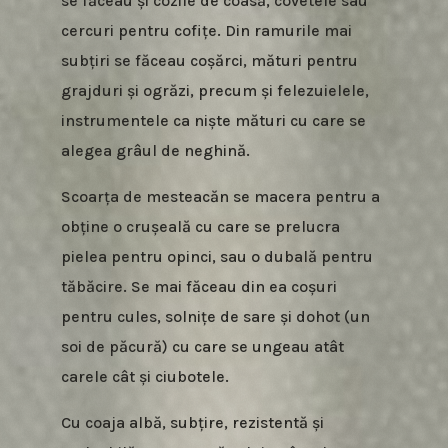
se făceau și cozile de coasă, covetele sau
cercuri pentru cofițe. Din ramurile mai
subțiri se făceau coșărci, mături pentru
grajduri și ogrăzi, precum și felezuielele,
instrumentele ca niște mături cu care se
alegea grâul de neghină.
Scoarța de mesteacăn se macera pentru a
obține o crușeală cu care se prelucra
pielea pentru opinci, sau o dubală pentru
tăbăcire. Se mai făceau din ea coșuri
pentru cules, solnițe de sare și dohot (un
soi de păcură) cu care se ungeau atât
carele cât și ciubotele.
Cu coaja albă, subțire, rezistentă și