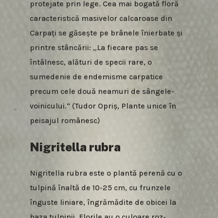
protejate prin lege. Cea mai bogată floră
caracteristică masivelor calcaroase din
Carpați se găsește pe brânele înierbate și
printre stâncării: „La fiecare pas se
întâlnesc, alături de specii rare, o
sumedenie de endemisme carpatice
precum cele două neamuri de sângele-
voinicului.“ (Tudor Opriș, Plante unice în
peisajul românesc)
Nigritella rubra
Nigritella rubra este o plantă perenă cu o
tulpină înaltă de 10-25 cm, cu frunzele
înguste liniare, îngrămădite de obicei la
baza tulpinii. Florile au o culoare roz-