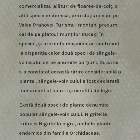
comercializau alături de floarea-de-colț, o
altă specie endemică, prin stațiunile de pe
Valea Prahovei. Turismul montan, precum
cel de pe platoul munților Bucegi în
special, și prezența mașinilor au contribuit
la dispariția celor două specii de sângele-
voinicului de pe anumite porțiuni. După ce
s-a constatat această rărire considerabilă a
plantei, sângele-voinicului a fost declarată
monument al naturii și ocrotită de lege.
Există două specii de plante denumite
popular sângele-voinicului: Nigritella
rubra și Nigritella nigra, ambele plante
endemice din familia Orchidaceae,