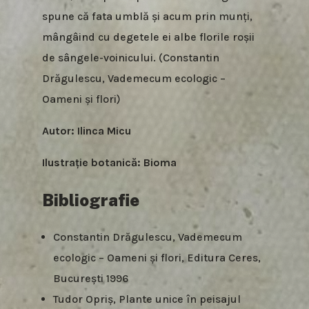
spune că fata umblă și acum prin munți,
mângâind cu degetele ei albe florile roșii
de sângele-voinicului. (Constantin
Drăgulescu, Vademecum ecologic –
Oameni și flori)
Autor: Ilinca Micu
Ilustrație botanică: Bioma
Bibliografie
Constantin Drăgulescu, Vademecum
ecologic – Oameni și flori, Editura Ceres,
București 1996
Tudor Opriș, Plante unice în peisajul