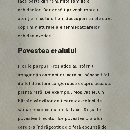
face parte din renumita familie a
orhideelor. Dar dacă-i privești mai cu
atenție micuțele flori, descoperi că ele sunt
copii miniaturale ale fermecătoarelor
orhidee exotice.“
Povestea craiului
Florile purpurii-roșiatice au stârnit
imaginația oamenilor, care au născocit fel
de fel de istorii sângeroase despre această
plantă rară. De exemplu, Moș Vasile, un
bătrân vânzător de floare-de-colț și de
sângele-voinicului de la Lacul Roșu, le
povestea trecătorilor povestea craiului
care s-a îndrăgostit de o fată ascunsă de