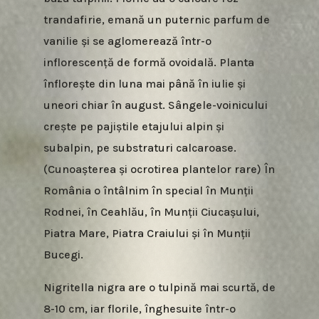
trandafirie, emană un puternic parfum de
vanilie și se aglomerează într-o
inflorescență de formă ovoidală. Planta
înflorește din luna mai până în iulie și
uneori chiar în august. Sângele-voinicului
crește pe pajiștile etajului alpin și
subalpin, pe substraturi calcaroase.
(Cunoașterea și ocrotirea plantelor rare) În
România o întâlnim în special în Munții
Rodnei, în Ceahlău, în Munții Ciucașului,
Piatra Mare, Piatra Craiului și în Munții
Bucegi.
Nigritella nigra are o tulpină mai scurtă, de
8-10 cm, iar florile, înghesuite într-o