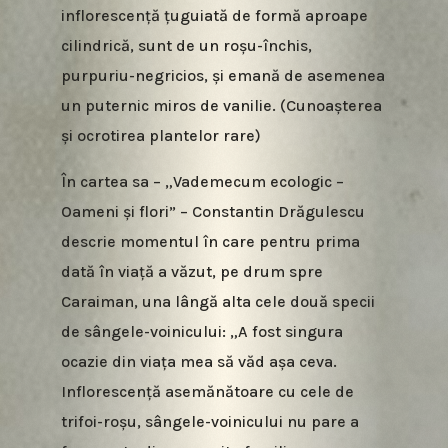
inflorescență țuguiată de formă aproape
cilindrică, sunt de un roșu-închis,
purpuriu-negricios, și emană de asemenea
un puternic miros de vanilie. (Cunoașterea
și ocrotirea plantelor rare)
În cartea sa – „Vademecum ecologic –
Oameni și flori” – Constantin Drăgulescu
descrie momentul în care pentru prima
dată în viață a văzut, pe drum spre
Caraiman, una lângă alta cele două specii
de sângele-voinicului: „A fost singura
ocazie din viața mea să văd așa ceva.
Inflorescență asemănătoare cu cele de
trifoi-roșu, sângele-voinicului nu pare a