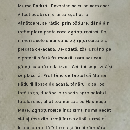
Muma Pădurii. Povestea sa suna cam așa:
A fost odată un crai care, aflat la
vânătoare, se rătăci prin pădure, dând din
întâmplare peste casa zgripțuroaicei. Se
nimeri acolo chiar când zgripțuroaica era
plecată de-acasă. De-odată, zări urcând pe
o potecă o fată frumoasă. Fata aducea
găleți cu apă de la izvor. Cei doi se priviră și
se plăcură. Profitând de faptul că Muma
Pădurii lipsea de acasă, tânărul o sui pe
fată în șa, ducând-o repede spre palatul
tatălui său, aflat tocmai sus pe Hășmașul
Mare. Zgripțuroaica însă simți numaidecât
și-i ajunse din urmă într-o clipă. Urmă o
luptă cumplită între ea și fiul de împărat.