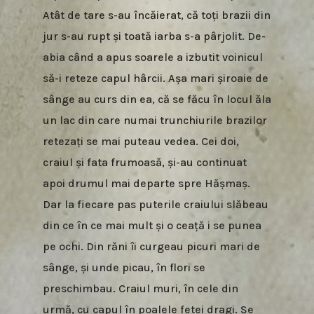
Atât de tare s-au încăierat, că toți brazii din
jur s-au rupt și toată iarba s-a pârjolit. De-
abia când a apus soarele a izbutit voinicul
să-i reteze capul hârcii. Așa mari șiroaie de
sânge au curs din ea, că se făcu în locul ăla
un lac din care numai trunchiurile brazilor
retezați se mai puteau vedea. Cei doi,
craiul și fata frumoasă, și-au continuat
apoi drumul mai departe spre Hășmaș.
Dar la fiecare pas puterile craiului slăbeau
din ce în ce mai mult și o ceață i se punea
pe ochi. Din răni îi curgeau picuri mari de
sânge, și unde picau, în flori se
preschimbau. Craiul muri, în cele din
urmă, cu capul în poalele fetei dragi. Se